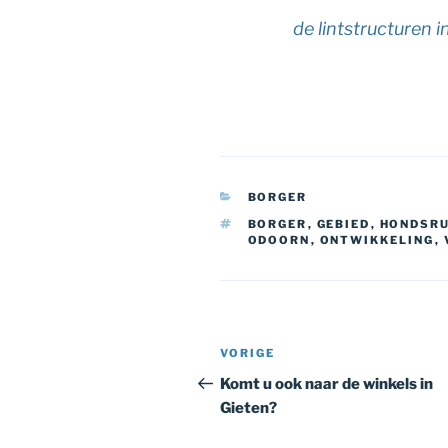
de lintstructuren i
CATEGORIEËN
BORGER
TAGS
BORGER
,
GEBIED
,
HONDSR
ODOORN
,
ONTWIKKELING
,
Bericht
Vorig
VORIGE
navigatie
bericht
Komt u ook naar de winkels in
Gieten?