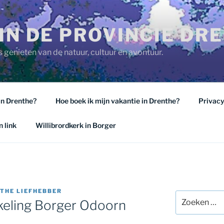
IN DE PROVINCIE DR
 genieten van de natuur, cultuur en avontuur.
in Drenthe?
Hoe boek ik mijn vakantie in Drenthe?
Privacy
 link
Willibrordkerk in Borger
THE LIEFHEBBER
Zoeken
keling Borger Odoorn
naar: