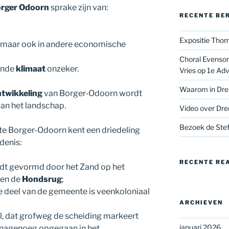
rger Odoorn
sprake zijn van:
RECENTE BE
Expositie Thom
, maar ook in andere economische
Choral Evenson
rende
klimaat
onzeker.
Vries op 1e Ad
Waarom in Dre
ntwikkeling
van Borger-Odoorn wordt
n het landschap.
Video over Dre
Bezoek de Stef
e Borger-Odoorn kent een driedeling
denis:
RECENTE RE
rdt gevormd door het Zand op het
 en de
Hondsrug
;
ke deel van de gemeente is veenkoloniaal
ARCHIEVEN
el, dat grofweg de scheiding markeert
januari 2026
s nagenoeg opgegaan in het