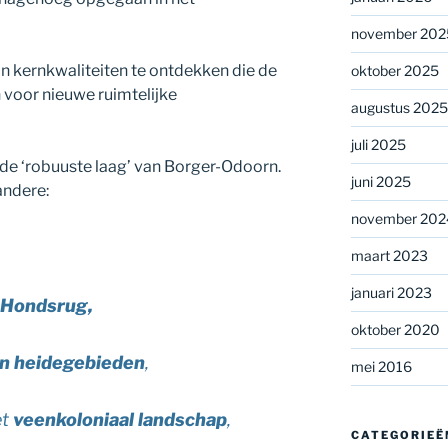
november 202
jn kernkwaliteiten te ontdekken die de
oktober 2025
 voor nieuwe ruimtelijke
augustus 2025
juli 2025
 de ‘robuuste laag’ van Borger-Odoorn.
juni 2025
andere:
november 202
maart 2023
januari 2023
e
Hondsrug,
oktober 2020
en heidegebieden
,
mei 2016
et
veenkoloniaal landschap
,
CATEGORIEË