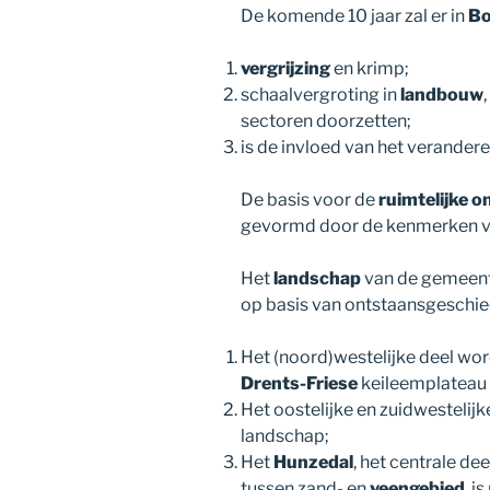
De komende 10 jaar zal er in
Bo
vergrijzing
en krimp;
schaalvergroting in
landbouw
sectoren doorzetten;
is de invloed van het verande
De basis voor de
ruimtelijke o
gevormd door de kenmerken va
Het
landschap
van de gemeent
op basis van ontstaansgeschie
Het (noord)westelijke deel wo
Drents-Friese
keileemplateau
Het oostelijke en zuidwestelij
landschap;
Het
Hunzedal
, het centrale de
tussen zand- en
veengebied
, i