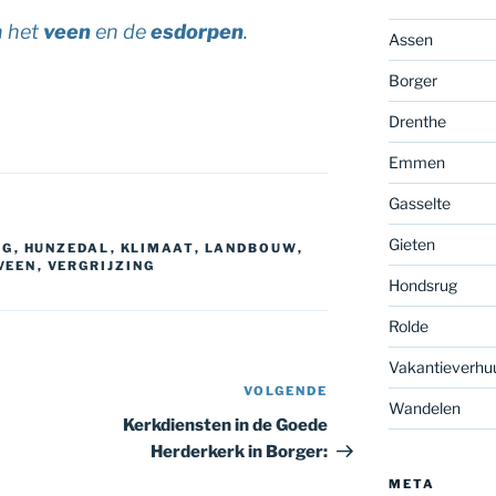
n het
veen
en de
esdorpen
.
Assen
Borger
Drenthe
Emmen
Gasselte
Gieten
UG
,
HUNZEDAL
,
KLIMAAT
,
LANDBOUW
,
VEEN
,
VERGRIJZING
Hondsrug
Rolde
Vakantieverhu
VOLGENDE
Volgend
Wandelen
bericht
Kerkdiensten in de Goede
Herderkerk in Borger:
META