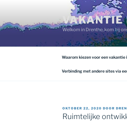
Ga
naar
VAKANTIE 
de
inhoud
Welkom in Drenthe, kom bij ons
Waarom kiezen voor een vakantie 
Verbinding met andere sites via een
GEPLAATST
OKTOBER 22, 2020
DOOR
DREN
OP
Ruimtelijke ontwik