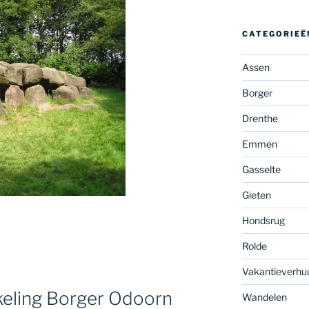
CATEGORIEË
Assen
Borger
Drenthe
Emmen
Gasselte
Gieten
Hondsrug
Rolde
Vakantieverhu
keling Borger Odoorn
Wandelen