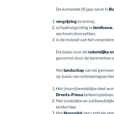
De komende 10 jaar zal er in
Bo
vergrijzing
en krimp;
schaalvergroting in
landbouw
sectoren doorzetten;
is de invloed van het verande
De basis voor de
ruimtelijke o
gevormd door de kenmerken va
Het
landschap
van de gemeent
op basis van ontstaansgeschie
Het (noord)westelijke deel wo
Drents-Friese
keileemplateau
Het oostelijke en zuidwestelij
landschap;
Het
Hunzedal
, het centrale de