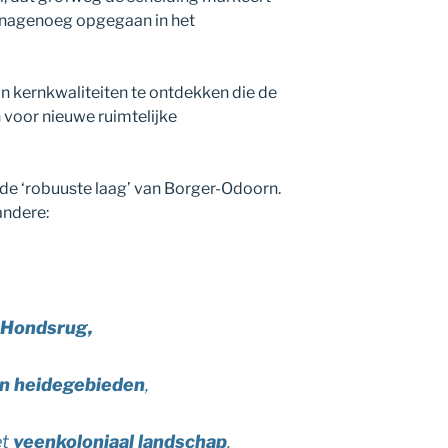
s nagenoeg opgegaan in het
jn kernkwaliteiten te ontdekken die de
 voor nieuwe ruimtelijke
 de ‘robuuste laag’ van Borger-Odoorn.
andere:
e
Hondsrug,
en heidegebieden
,
et
veenkoloniaal landschap
,