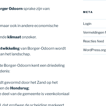
rger Odoorn
sprake zijn van:
META
Login
, maar ook in andere economische
Vermeldingen 
rende
klimaat
onzeker.
Reacties feed
ntwikkeling
van Borger-Odoorn wordt
WordPress.org
n het landschap.
e Borger-Odoorn kent een driedeling
denis:
rdt gevormd door het Zand op het
 en de
Hondsrug
;
ke deel van de gemeente is veenkoloniaal
el, dat grofweg de scheiding markeert