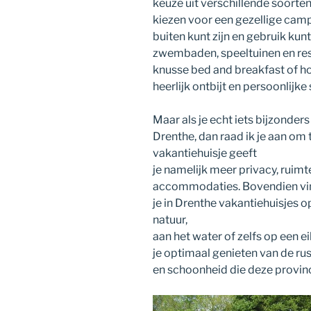
keuze uit verschillende soort
kiezen voor een gezellige camp
buiten kunt zijn en gebruik kunt
zwembaden, speeltuinen en rest
knusse bed and breakfast of ho
heerlijk ontbijt en persoonlijke 
Maar als je echt iets bijzonders 
Drenthe, dan raad ik je aan om 
vakantiehuisje geeft
je namelijk meer privacy, ruim
accommodaties. Bovendien vi
je in Drenthe vakantiehuisjes o
natuur,
aan het water of zelfs op een e
je optimaal genieten van de rus
en schoonheid die deze provinc