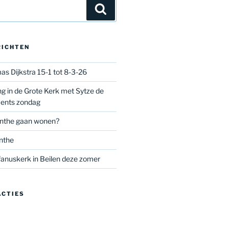
Zoeken
RICHTEN
as Dijkstra 15-1 tot 8-3-26
g in de Grote Kerk met Sytze de
vents zondag
nthe gaan wonen?
nthe
anuskerk in Beilen deze zomer
ACTIES