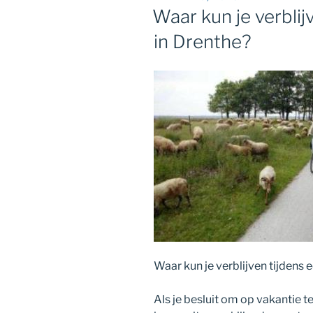
OP
Waar kun je verblij
in Drenthe?
Waar kun je verblijven tijdens 
Als je besluit om op vakantie t