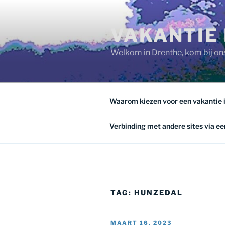
Ga
naar
VAKANTIE 
de
inhoud
Welkom in Drenthe, kom bij ons
Waarom kiezen voor een vakantie 
Verbinding met andere sites via een
TAG:
HUNZEDAL
GEPLAATST
MAART 16, 2023