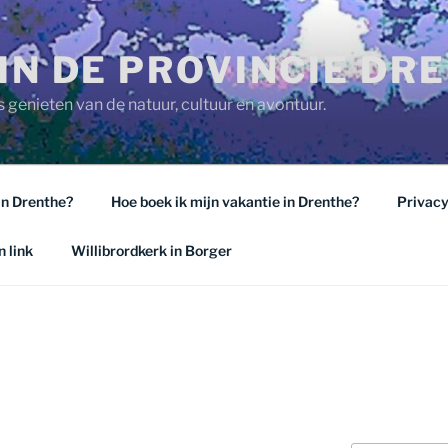
IN DE PROVINCIE DR
 genieten van de natuur, cultuur en avontuur.
in Drenthe?
Hoe boek ik mijn vakantie in Drenthe?
Privacy
 link
Willibrordkerk in Borger