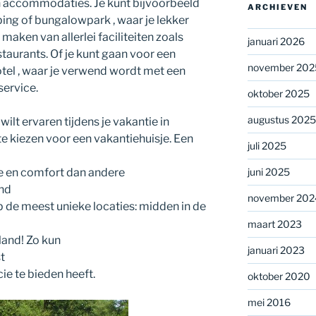
en accommodaties. Je kunt bijvoorbeeld
ARCHIEVEN
ing of bungalowpark , waar je lekker
 maken van allerlei faciliteiten zoals
januari 2026
aurants. Of je kunt gaan voor een
november 202
tel , waar je verwend wordt met een
service.
oktober 2025
augustus 2025
wilt ervaren tijdens je vakantie in
te kiezen voor een vakantiehuisje. Een
juli 2025
te en comfort dan andere
juni 2025
nd
november 202
p de meest unieke locaties: midden in de
maart 2023
iland! Zo kun
januari 2023
t
ie te bieden heeft.
oktober 2020
mei 2016