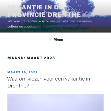
Ga
VAKANTIE IN DE
naar
PROVINCIE DRENTHE
de
inhoud
Welkom in Drenthe, kom bij ons genieten van de natuur,
cultuur en avontuur.
Menu
MAAND:
MAART 2023
GEPLAATST
MAART 16, 2023
OP
Waarom kiezen voor een vakantie in
Drenthe?