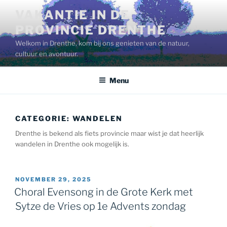
Ga
VAKANTIE IN DE
naar
PROVINCIE DRENTHE
de
inhoud
Welkom in Drenthe, kom bij ons genieten van de natuur,
cultuur en avontuur.
Menu
CATEGORIE:
WANDELEN
Drenthe is bekend als fiets provincie maar wist je dat heerlijk
wandelen in Drenthe ook mogelijk is.
GEPLAATST
NOVEMBER 29, 2025
OP
Choral Evensong in de Grote Kerk met
Sytze de Vries op 1e Advents zondag