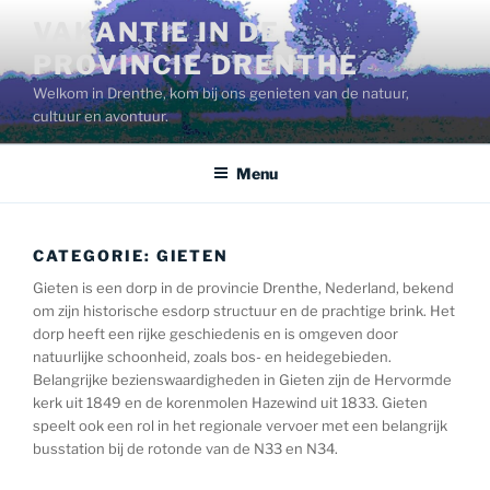
Ga
VAKANTIE IN DE
naar
PROVINCIE DRENTHE
de
inhoud
Welkom in Drenthe, kom bij ons genieten van de natuur,
cultuur en avontuur.
Menu
CATEGORIE:
GIETEN
Gieten is een dorp in de provincie Drenthe, Nederland, bekend
om zijn historische esdorp structuur en de prachtige brink. Het
dorp heeft een rijke geschiedenis en is omgeven door
natuurlijke schoonheid, zoals bos- en heidegebieden.
Belangrijke bezienswaardigheden in Gieten zijn de Hervormde
kerk uit 1849 en de korenmolen Hazewind uit 1833. Gieten
speelt ook een rol in het regionale vervoer met een belangrijk
busstation bij de rotonde van de N33 en N34.