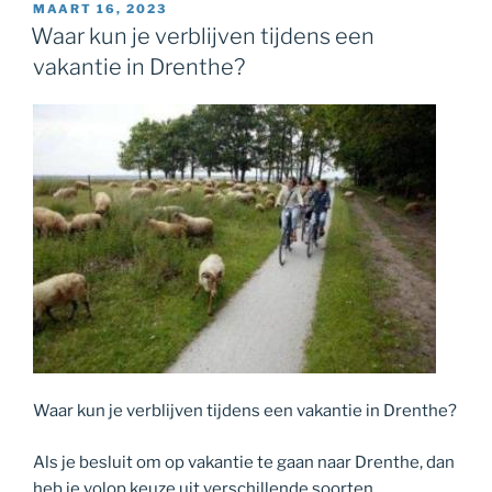
GEPLAATST
MAART 16, 2023
OP
Waar kun je verblijven tijdens een
vakantie in Drenthe?
Waar kun je verblijven tijdens een vakantie in Drenthe?
Als je besluit om op vakantie te gaan naar Drenthe, dan
heb je volop keuze uit verschillende soorten