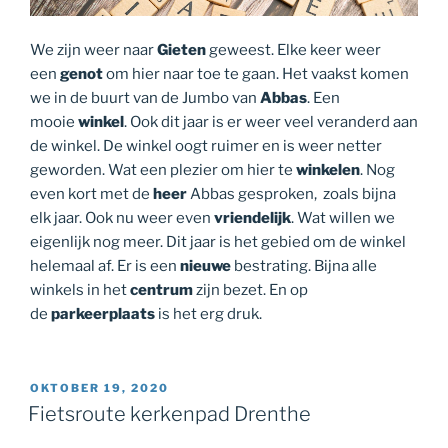
We zijn weer naar
Gieten
geweest. Elke keer weer
een
genot
om hier naar toe te gaan. Het vaakst komen
we in de buurt van de Jumbo van
Abbas
. Een
mooie
winkel
. Ook dit jaar is er weer veel veranderd aan
de winkel. De winkel oogt ruimer en is weer netter
geworden. Wat een plezier om hier te
winkelen
. Nog
even kort met de
heer
Abbas gesproken, zoals bijna
elk jaar. Ook nu weer even
vriendelijk
. Wat willen we
eigenlijk nog meer. Dit jaar is het gebied om de winkel
helemaal af. Er is een
nieuwe
bestrating. Bijna alle
winkels in het
centrum
zijn bezet. En op
de
parkeerplaats
is het erg druk.
GEPLAATST
OKTOBER 19, 2020
OP
Fietsroute kerkenpad Drenthe