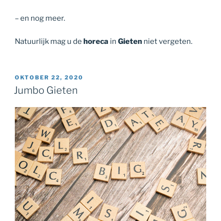
– en nog meer.
Natuurlijk mag u de
horeca
in
Gieten
niet vergeten.
GEPLAATST
OKTOBER 22, 2020
OP
Jumbo Gieten