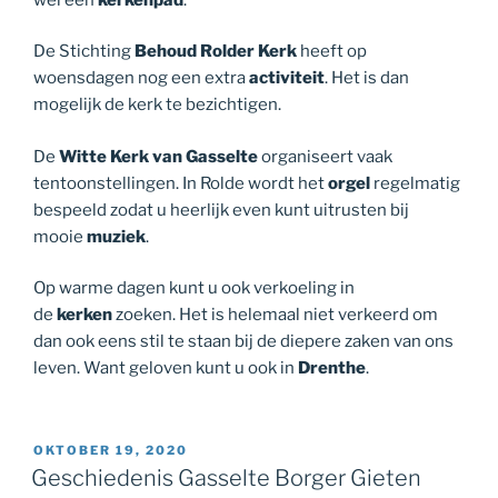
De Stichting
Behoud Rolder Kerk
heeft op
woensdagen nog een extra
activiteit
. Het is dan
mogelijk de kerk te bezichtigen.
De
Witte Kerk van Gasselte
organiseert vaak
tentoonstellingen. In Rolde wordt het
orgel
regelmatig
bespeeld zodat u heerlijk even kunt uitrusten bij
mooie
muziek
.
Op warme dagen kunt u ook verkoeling in
de
kerken
zoeken. Het is helemaal niet verkeerd om
dan ook eens stil te staan bij de diepere zaken van ons
leven. Want geloven kunt u ook in
Drenthe
.
GEPLAATST
OKTOBER 19, 2020
OP
Geschiedenis Gasselte Borger Gieten