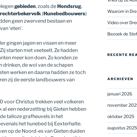
legen
gebieden
, zoals de
Hondsrug
,
Waarom in Dre
rechterbekervolk
(
Hunebedbouwers
)
leidden geen zwervend bestaan en
Video over Dre
an ‘eten’.
Bezoek de Stef
nder gingen jagen en vissen en meer
ij starten met veeteelt. Ze hadden
RECENTE RE
lanten meer kon doen. Zo konden ze
en drinken, de wol van de schapen
laten werken en daarna hadden ze toch
waren zij de eerste landbouwers van
ARCHIEVEN
januari 2026
0 voor Christus trekken veel volkeren
november 202
 al een nederzetting bij Gieten hebben
t de talloze grafheuvels in het
oktober 2025
enals het hunebed bij Eexterhalte.
augustus 2025
en op de Noord-es van Gieten duiden