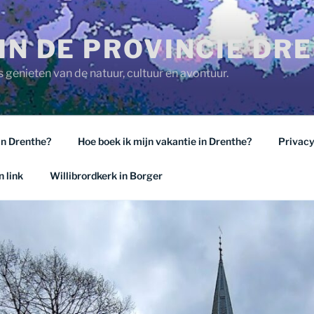
IN DE PROVINCIE DR
 genieten van de natuur, cultuur en avontuur.
in Drenthe?
Hoe boek ik mijn vakantie in Drenthe?
Privacy
 link
Willibrordkerk in Borger