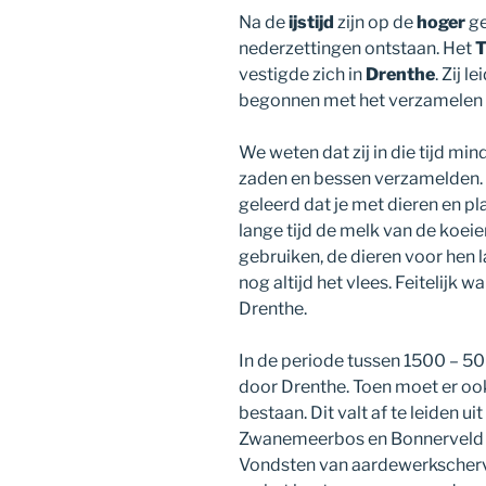
Na de
ijstijd
zijn op de
hoger
ge
nederzettingen ontstaan. Het
T
vestigde zich in
Drenthe
. Zij 
begonnen met het verzamelen v
We weten dat zij in die tijd mi
zaden en bessen verzamelden. Z
geleerd dat je met dieren en p
lange tijd de melk van de koei
gebruiken, de dieren voor hen 
nog altijd het vlees. Feitelijk 
Drenthe.
In de periode tussen 1500 – 50
door Drenthe. Toen moet er ook
bestaan. Dit valt af te leiden ui
Zwanemeerbos en Bonnerveld ev
Vondsten van aardewerkscherv