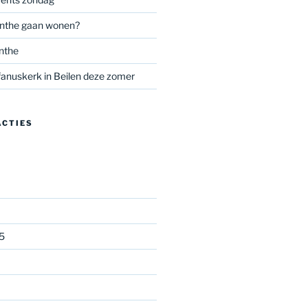
nthe gaan wonen?
nthe
anuskerk in Beilen deze zomer
ACTIES
5