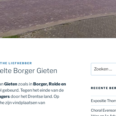
THE LIEFHEBBER
Zoeken
elte Borger Gieten
naar:
an
Gieten
zoals in
Borger, Rolde en
RECENTE BE
eel gebeurd. Tegen het einde van de
agers
door het Drentse land. Op
Expositie Thom
he zijn vindplaatsen van
Choral Evenson
Vries op 1e Ad