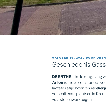
GEPLAATST
OKTOBER 19, 2020
DOOR
DREN
OP
Geschiedenis Gass
DRENTHE
– In de omgeving v
Anloo
is in de prehistorie al v
laatste ijstijd zwerven
rendierj
verschillende plaatsen in Drent
vuurstenenwerktuigen.