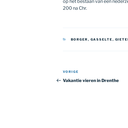
op het bestaan van een nederze
200 na Chr.
CATEGORIEËN
BORGER
,
GASSELTE
,
GIETE
Bericht
Vorig
VORIGE
navigatie
bericht
Vakantie vieren in Drenthe