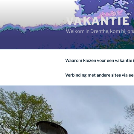
Ga
naar
VAKANTIE 
de
inhoud
Welkom in Drenthe, kom bij ons
Waarom kiezen voor een vakantie 
Verbinding met andere sites via een