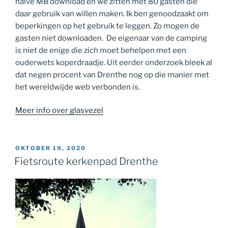
halve MB download en we zitten met 80 gasten die
daar gebruik van willen maken. Ik ben genoodzaakt om
beperkingen op het gebruik te leggen. Zo mogen de
gasten niet downloaden. De eigenaar van de camping
is niet de enige die zich moet behelpen met een
ouderwets koperdraadje. Uit eerder onderzoek bleek al
dat negen procent van Drenthe nog op die manier met
het wereldwijde web verbonden is.
Meer info over glasvezel
GEPLAATST
OKTOBER 19, 2020
OP
Fietsroute kerkenpad Drenthe