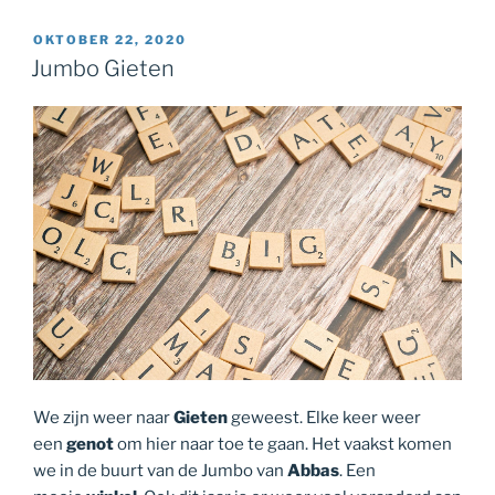
GEPLAATST
OKTOBER 22, 2020
OP
Jumbo Gieten
We zijn weer naar
Gieten
geweest. Elke keer weer
een
genot
om hier naar toe te gaan. Het vaakst komen
we in de buurt van de Jumbo van
Abbas
. Een