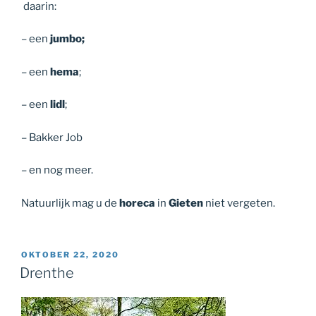
daarin:
– een
jumbo;
– een
hema
;
– een
lidl
;
– Bakker Job
– en nog meer.
Natuurlijk mag u de
horeca
in
Gieten
niet vergeten.
GEPLAATST
OKTOBER 22, 2020
OP
Drenthe