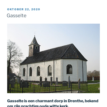
GEPLAATST
OKTOBER 22, 2020
OP
Gasselte
Gasselte is een charmant dorp in Drenthe, bekend
om zijn prachtige oude witte kerk.