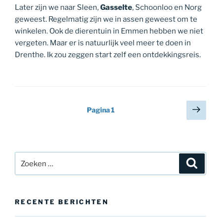
Later zijn we naar Sleen,
Gasselte
, Schoonloo en Norg
geweest. Regelmatig zijn we in assen geweest om te
winkelen. Ook de dierentuin in Emmen hebben we niet
vergeten. Maar er is natuurlijk veel meer te doen in
Drenthe. Ik zou zeggen start zelf een ontdekkingsreis.
Berichten
Volg
Pagina
1
pagi
paginering
Zoeken
Zoeke
naar:
RECENTE BERICHTEN