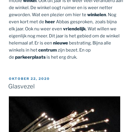
mooie
winkel
. Ook dit jaar is er weer veel veranderd aan
de winkel. De winkel oogt ruimer en is weer netter
geworden. Wat een plezier om hier te
winkelen
. Nog
even kort met de
heer
Abbas gesproken, zoals bijna
elk jaar. Ook nu weer even
vriendelijk
. Wat willen we
eigenlijk nog meer. Dit jaar is het gebied om de winkel
helemaal af. Er is een
nieuwe
bestrating. Bijna alle
winkels in het
centrum
zijn bezet. En op
de
parkeerplaats
is het erg druk.
GEPLAATST
OKTOBER 22, 2020
OP
Glasvezel