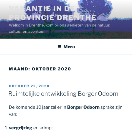
Ga
VAKANTIE IN DE
naar
PROVINCIE DRENTHE
de
inhoud
Welkom in Drenthe, kom bij ons genieten van de natuur,
cultuur en avontuur.
Menu
MAAND:
OKTOBER 2020
GEPLAATST
OKTOBER 22, 2020
OP
Ruimtelijke ontwikkeling Borger Odoorn
De komende 10 jaar zal er in
Borger Odoorn
sprake zijn
van:
vergrijzing
en krimp;