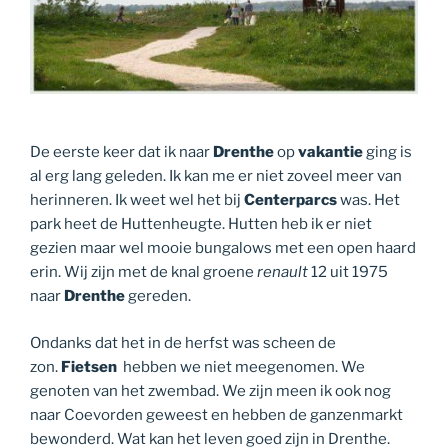
De eerste keer dat ik naar
Drenthe
op
vakantie
ging is
al erg lang geleden. Ik kan me er niet zoveel meer van
herinneren. Ik weet wel het bij
Centerparcs
was. Het
park heet de Huttenheugte. Hutten heb ik er niet
gezien maar wel mooie bungalows met een open haard
erin. Wij zijn met de knal groene
renault
12 uit 1975
naar
Drenthe
gereden.
Ondanks dat het in de herfst was scheen de
zon.
Fietsen
hebben we niet meegenomen. We
genoten van het zwembad. We zijn meen ik ook nog
naar Coevorden geweest en hebben de ganzenmarkt
bewonderd. Wat kan het leven goed zijn in Drenthe.