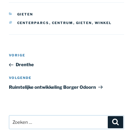
CATEGORIEËN
GIETEN
TAGS
CENTERPARCS
,
CENTRUM
,
GIETEN
,
WINKEL
Bericht
Vorig
VORIGE
navigatie
bericht
Drenthe
Volgend
VOLGENDE
bericht
Ruimtelijke ontwikkeling Borger Odoorn
Zoeken
Zoeke
naar: