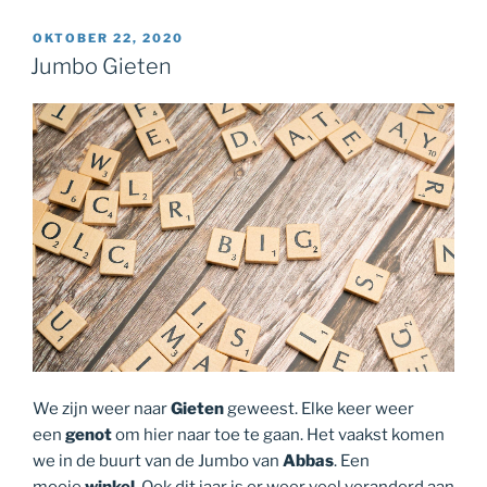
GEPLAATST
OKTOBER 22, 2020
OP
Jumbo Gieten
We zijn weer naar
Gieten
geweest. Elke keer weer
een
genot
om hier naar toe te gaan. Het vaakst komen
we in de buurt van de Jumbo van
Abbas
. Een