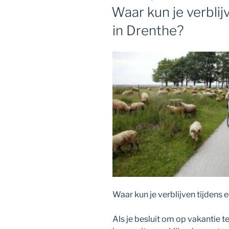
OP
Waar kun je verblij
in Drenthe?
Waar kun je verblijven tijdens 
Als je besluit om op vakantie t