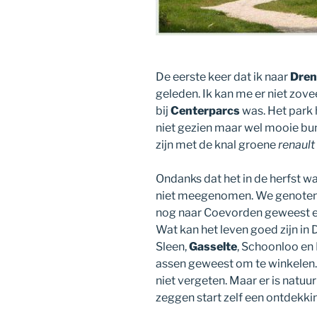
De eerste keer dat ik naar
Dren
geleden. Ik kan me er niet zove
bij
Centerparcs
was. Het park 
niet gezien maar wel mooie bu
zijn met de knal groene
renault
Ondanks dat het in de herfst w
niet meegenomen. We genoten 
nog naar Coevorden geweest 
Wat kan het leven goed zijn in 
Sleen,
Gasselte
, Schoonloo en
assen geweest om te winkelen
niet vergeten. Maar er is natuur
zeggen start zelf een ontdekkin