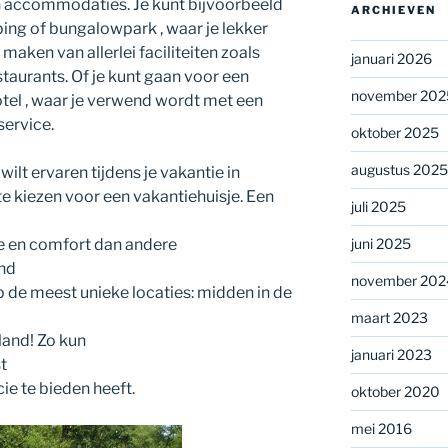
en accommodaties. Je kunt bijvoorbeeld
ARCHIEVEN
ing of bungalowpark , waar je lekker
 maken van allerlei faciliteiten zoals
januari 2026
aurants. Of je kunt gaan voor een
november 202
tel , waar je verwend wordt met een
service.
oktober 2025
augustus 2025
wilt ervaren tijdens je vakantie in
te kiezen voor een vakantiehuisje. Een
juli 2025
te en comfort dan andere
juni 2025
nd
november 202
p de meest unieke locaties: midden in de
maart 2023
iland! Zo kun
januari 2023
t
ie te bieden heeft.
oktober 2020
mei 2016