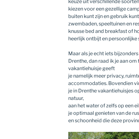
keuze uit verschillende soort
kiezen voor een gezellige camp
buiten kunt zijn en gebruik kunt
zwembaden, speeltuinen en rest
knusse bed and breakfast of ho
heerlijk ontbijt en persoonlijke 
Maar als je echt iets bijzonders 
Drenthe, dan raad ik je aan om 
vakantiehuisje geeft
je namelijk meer privacy, ruim
accommodaties. Bovendien vi
je in Drenthe vakantiehuisjes o
natuur,
aan het water of zelfs op een e
je optimaal genieten van de rus
en schoonheid die deze provinc