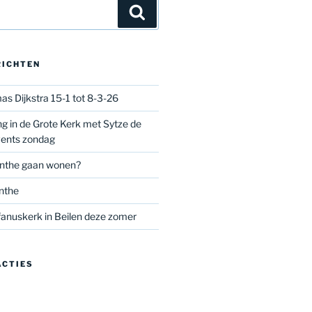
Zoeken
RICHTEN
as Dijkstra 15-1 tot 8-3-26
g in de Grote Kerk met Sytze de
vents zondag
nthe gaan wonen?
nthe
anuskerk in Beilen deze zomer
ACTIES