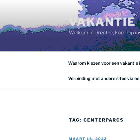
Ga
naar
VAKANTIE 
de
inhoud
Welkom in Drenthe, kom bij ons
Waarom kiezen voor een vakantie 
Verbinding met andere sites via een
TAG:
CENTERPARCS
GEPLAATST
MAART 16, 2023