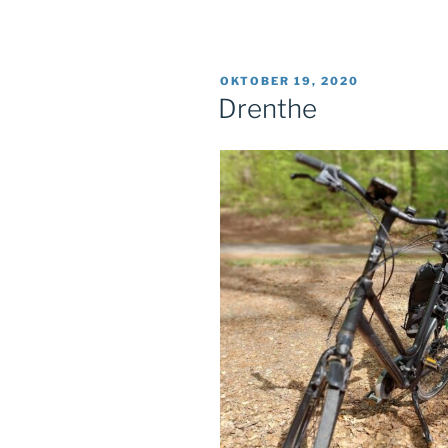
GEPLAATST
OKTOBER 19, 2020
OP
Drenthe