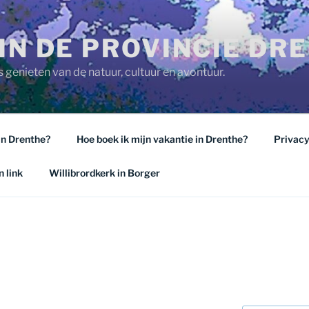
IN DE PROVINCIE DR
 genieten van de natuur, cultuur en avontuur.
in Drenthe?
Hoe boek ik mijn vakantie in Drenthe?
Privacy
 link
Willibrordkerk in Borger