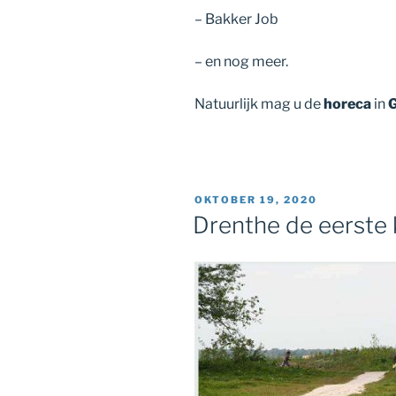
– Bakker Job
– en nog meer.
Natuurlijk mag u de
horeca
in
G
GEPLAATST
OKTOBER 19, 2020
OP
Drenthe de eerste 