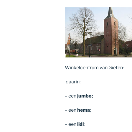
Winkelcentrum van Gieten:
daarin:
– een
jumbo;
– een
hema
;
– een
lidl
;