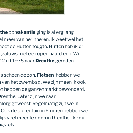
the
op
vakantie
ging is al erg lang
el meer van herinneren. Ik weet wel het
heet de Huttenheugte. Hutten heb ik er
ngalows met een open haard erin. Wij
12 uit 1975 naar
Drenthe
gereden.
as scheen de zon.
Fietsen
hebben we
van het zwembad. We zijn meen ik ook
en hebben de ganzenmarkt bewonderd.
Drenthe. Later zijn we naar
 Norg geweest. Regelmatig zijn we in
. Ook de dierentuin in Emmen hebben we
lijk veel meer te doen in Drenthe. Ik zou
gsreis.