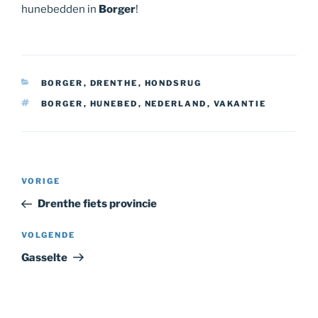
hunebedden in
Borger
!
CATEGORIEËN
BORGER
,
DRENTHE
,
HONDSRUG
TAGS
BORGER
,
HUNEBED
,
NEDERLAND
,
VAKANTIE
Bericht
Vorig
VORIGE
navigatie
bericht
Drenthe fiets provincie
Volgend
VOLGENDE
bericht
Gasselte