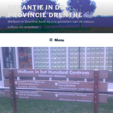
Ga
VAKANTIE IN DE
naar
PROVINCIE DRENTHE
de
inhoud
Welkom in Drenthe, kom bij ons genieten van de natuur,
cultuur en avontuur.
Menu