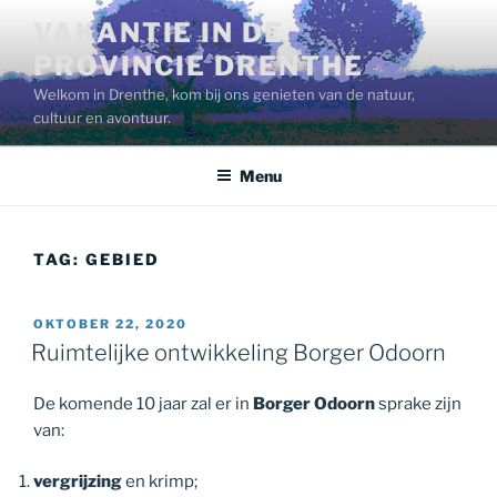
Ga
VAKANTIE IN DE
naar
PROVINCIE DRENTHE
de
inhoud
Welkom in Drenthe, kom bij ons genieten van de natuur,
cultuur en avontuur.
Menu
TAG:
GEBIED
GEPLAATST
OKTOBER 22, 2020
OP
Ruimtelijke ontwikkeling Borger Odoorn
De komende 10 jaar zal er in
Borger Odoorn
sprake zijn
van:
vergrijzing
en krimp;