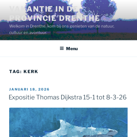
Ga
VAKANTIE IN DE
naar
PROVINCIE DRENTHE
de
inhoud
Welkom in Drenthe, kom bij ons genieten van de natuur,
cultuur en avontuur.
Menu
TAG:
KERK
GEPLAATST
JANUARI 18, 2026
OP
Expositie Thomas Dijkstra 15-1 tot 8-3-26