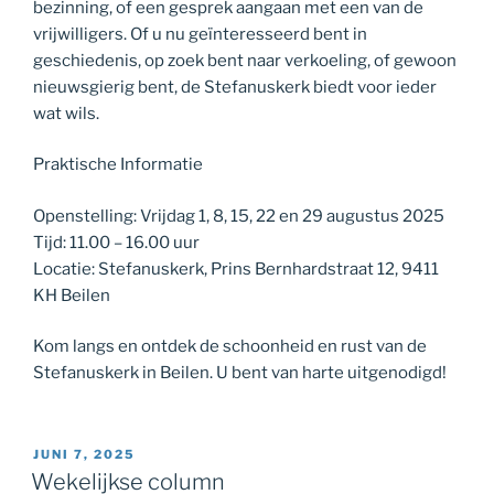
bezinning, of een gesprek aangaan met een van de
vrijwilligers. Of u nu geïnteresseerd bent in
geschiedenis, op zoek bent naar verkoeling, of gewoon
nieuwsgierig bent, de Stefanuskerk biedt voor ieder
wat wils.
Praktische Informatie
Openstelling: Vrijdag 1, 8, 15, 22 en 29 augustus 2025
Tijd: 11.00 – 16.00 uur
Locatie: Stefanuskerk, Prins Bernhardstraat 12, 9411
KH Beilen
Kom langs en ontdek de schoonheid en rust van de
Stefanuskerk in Beilen. U bent van harte uitgenodigd!
GEPLAATST
JUNI 7, 2025
OP
Wekelijkse column