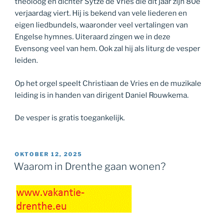
theoloog en dichter Sytze de Vries die dit jaar zijn 80e
verjaardag viert. Hij is bekend van vele liederen en
eigen liedbundels, waaronder veel vertalingen van
Engelse hymnes. Uiteraard zingen we in deze
Evensong veel van hem. Ook zal hij als liturg de vesper
leiden.
Op het orgel speelt Christiaan de Vries en de muzikale
leiding is in handen van dirigent Daniel Rouwkema.
De vesper is gratis toegankelijk.
GEPLAATST
OKTOBER 12, 2025
OP
Waarom in Drenthe gaan wonen?