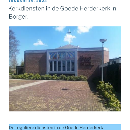
GEPLAATST
JANUARI 14, 2023
OP
Kerkdiensten in de Goede Herderkerk in
Borger:
De reguliere diensten in de Goede Herderkerk