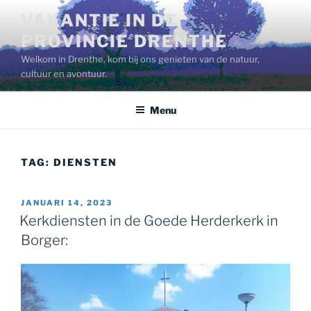
Ga
VAKANTIE IN DE
naar
PROVINCIE DRENTHE
de
inhoud
Welkom in Drenthe, kom bij ons genieten van de natuur,
cultuur en avontuur.
Menu
TAG:
DIENSTEN
GEPLAATST
JANUARI 14, 2023
OP
Kerkdiensten in de Goede Herderkerk in
Borger: